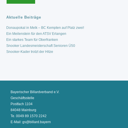
Aktuelle Beiträge
Donaupokal in Melk – BC Kempten auf Platz zwei!
Ein Meilenstein für den ATSV Erlangen
Ein starkes Team für Oberfranken
Snooker Landesmeisterschaft Senioren Ü50
Snooker-Kader trotzt der Hitze
Bayerischer Billardverband e.V.
Geschäftsstelle
Postfach 1104
84048 Mainburg
Te. 0049 89 1570 2242
E-Mail: gs@billard.bayern