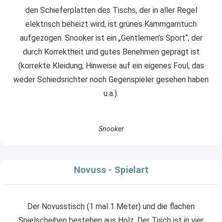
den Schieferplatten des Tischs, der in aller Regel
elektrisch beheizt wird, ist grünes Kammgarntuch
aufgezogen. Snooker ist ein „Gentlemen’s Sport“, der
durch Korrektheit und gutes Benehmen geprägt ist
(korrekte Kleidung, Hinweise auf ein eigenes Foul, das
weder Schiedsrichter noch Gegenspieler gesehen haben
u.a.).
Snooker
Novuss - Spielart
Der Novusstisch (1 mal 1 Meter) und die flachen
Spielscheiben bestehen aus Holz. Der Tisch ist in vier