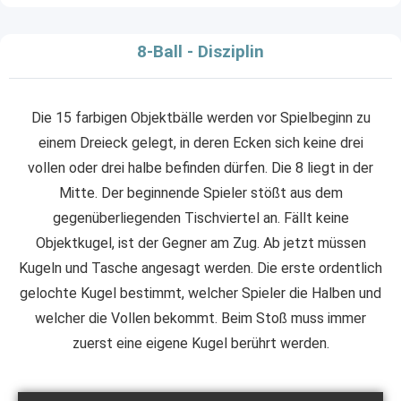
8-Ball - Disziplin
Die 15 farbigen Objektbälle werden vor Spielbeginn zu
einem Dreieck gelegt, in deren Ecken sich keine drei
vollen oder drei halbe befinden dürfen. Die 8 liegt in der
Mitte. Der beginnende Spieler stößt aus dem
gegenüberliegenden Tischviertel an. Fällt keine
Objektkugel, ist der Gegner am Zug. Ab jetzt müssen
Kugeln und Tasche angesagt werden. Die erste ordentlich
gelochte Kugel bestimmt, welcher Spieler die Halben und
welcher die Vollen bekommt. Beim Stoß muss immer
zuerst eine eigene Kugel berührt werden.