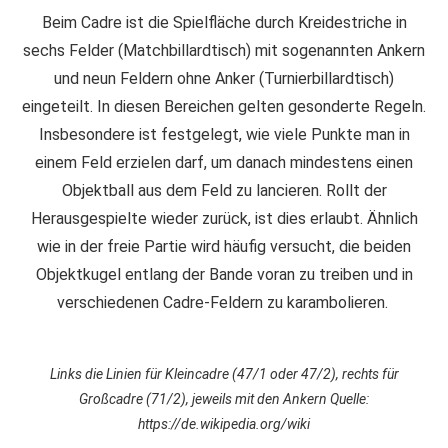
Beim Cadre ist die Spielfläche durch Kreidestriche in
sechs Felder (Matchbillardtisch) mit sogenannten Ankern
und neun Feldern ohne Anker (Turnierbillardtisch)
eingeteilt. In diesen Bereichen gelten gesonderte Regeln.
Insbesondere ist festgelegt, wie viele Punkte man in
einem Feld erzielen darf, um danach mindestens einen
Objektball aus dem Feld zu lancieren. Rollt der
Herausgespielte wieder zurück, ist dies erlaubt. Ähnlich
wie in der freie Partie wird häufig versucht, die beiden
Objektkugel entlang der Bande voran zu treiben und in
verschiedenen Cadre-Feldern zu karambolieren.
Links die Linien für Kleincadre (47/1 oder 47/2), rechts für
Großcadre (71/2), jeweils mit den Ankern Quelle:
https://de.wikipedia.org/wiki