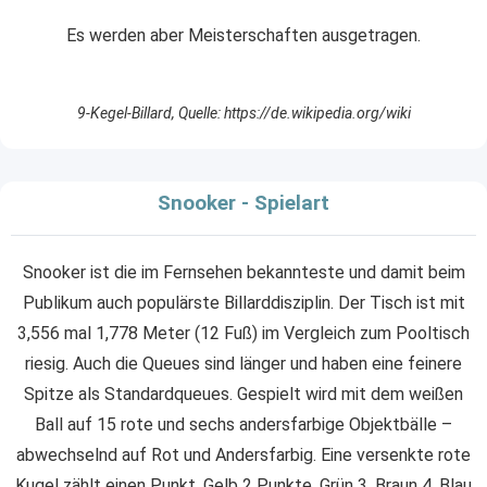
Es werden aber Meisterschaften ausgetragen.
9-Kegel-Billard, Quelle: https://de.wikipedia.org/wiki
Snooker - Spielart
Snooker ist die im Fernsehen bekannteste und damit beim
Publikum auch populärste Billarddisziplin. Der Tisch ist mit
3,556 mal 1,778 Meter (12 Fuß) im Vergleich zum Pooltisch
riesig. Auch die Queues sind länger und haben eine feinere
Spitze als Standardqueues. Gespielt wird mit dem weißen
Ball auf 15 rote und sechs andersfarbige Objektbälle –
abwechselnd auf Rot und Andersfarbig. Eine versenkte rote
Kugel zählt einen Punkt, Gelb 2 Punkte, Grün 3, Braun 4, Blau