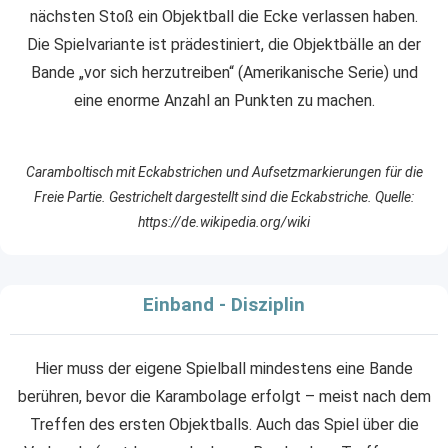
nächsten Stoß ein Objektball die Ecke verlassen haben.
Die Spielvariante ist prädestiniert, die Objektbälle an der
Bande „vor sich herzutreiben“ (Amerikanische Serie) und
eine enorme Anzahl an Punkten zu machen.
Caramboltisch mit Eckabstrichen und Aufsetzmarkierungen für die
Freie Partie. Gestrichelt dargestellt sind die Eckabstriche. Quelle:
https://de.wikipedia.org/wiki
Einband - Disziplin
Hier muss der eigene Spielball mindestens eine Bande
berühren, bevor die Karambolage erfolgt – meist nach dem
Treffen des ersten Objektballs. Auch das Spiel über die