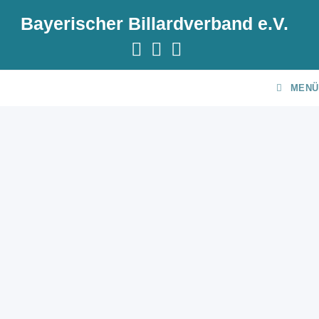
Bayerischer Billardverband e.V.
MENÜ