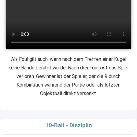
Als Foul gilt auch, wenn nach dem Treffen einer Kugel
keine Bande berührt wurde. Nach drei Fouls ist das Spiel
verloren. Gewinner ist der Spieler, der die 9 durch
Kombination während der Partie oder als letzten
Objektball direkt versenkt.
10-Ball - Disziplin