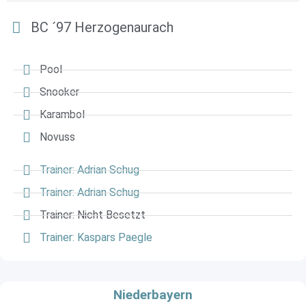
BC ´97 Herzogenaurach
Pool
Snooker
Karambol
Novuss
Trainer: Adrian Schug
Trainer: Adrian Schug
Trainer: Nicht Besetzt
Trainer: Kaspars Paegle
Niederbayern