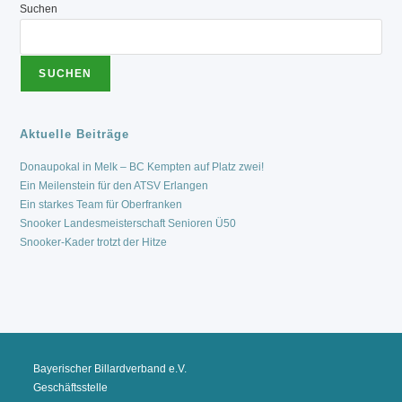
Suchen
EPBF
POOL-
JUGEND-
EUROPA-
MEISTERSCHAFT
SUCHEN
Aktuelle Beiträge
Donaupokal in Melk – BC Kempten auf Platz zwei!
Ein Meilenstein für den ATSV Erlangen
Ein starkes Team für Oberfranken
Snooker Landesmeisterschaft Senioren Ü50
Snooker-Kader trotzt der Hitze
Bayerischer Billardverband e.V.
Geschäftsstelle