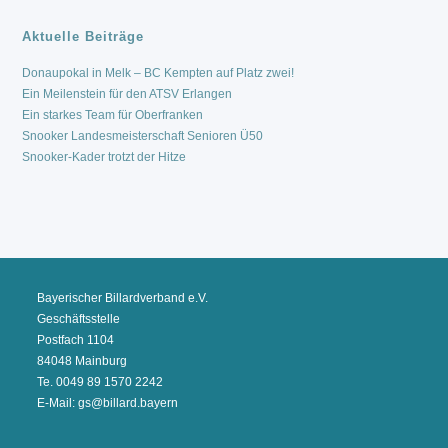
Aktuelle Beiträge
Donaupokal in Melk – BC Kempten auf Platz zwei!
Ein Meilenstein für den ATSV Erlangen
Ein starkes Team für Oberfranken
Snooker Landesmeisterschaft Senioren Ü50
Snooker-Kader trotzt der Hitze
Bayerischer Billardverband e.V.
Geschäftsstelle
Postfach 1104
84048 Mainburg
Te. 0049 89 1570 2242
E-Mail: gs@billard.bayern