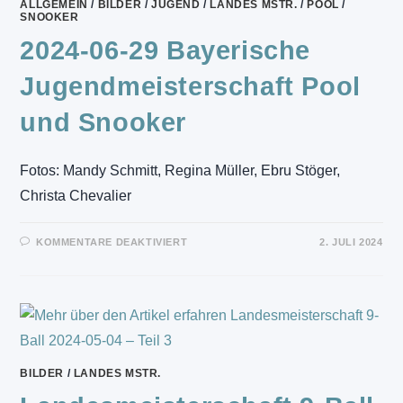
ALLGEMEIN
/
BILDER
/
JUGEND
/
LANDES MSTR.
/
POOL
/
SNOOKER
2024-06-29 Bayerische
Jugendmeisterschaft Pool
und Snooker
Fotos: Mandy Schmitt, Regina Müller, Ebru Stöger,
Christa Chevalier
FÜR
KOMMENTARE DEAKTIVIERT
2. JULI 2024
2024-
06-
29
BAYERISCHE
JUGENDMEISTERSCHAFT
POOL
UND
SNOOKER
BILDER
/
LANDES MSTR.