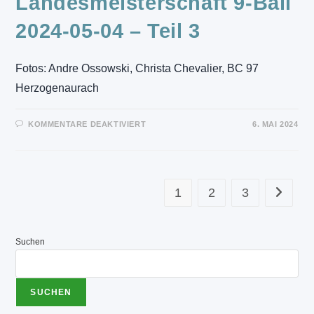
Landesmeisterschaft 9-Ball
2024-05-04 – Teil 3
Fotos: Andre Ossowski, Christa Chevalier, BC 97
Herzogenaurach
FÜR
KOMMENTARE DEAKTIVIERT
6. MAI 2024
LANDESMEISTERSCHAFT
9-
BALL
2024-
05-
04
–
1
2
3
Zur näch
TEIL
3
Suchen
SUCHEN