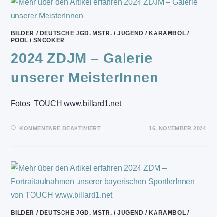
GALERIE
BILDER
/
DEUTSCHE JGD. MSTR.
/
JUGEND
/
KARAMBOL
/
POOL
/
SNOOKER
2024 ZDJM – Galerie
unserer MeisterInnen
Fotos: TOUCH www.billard1.net
FÜR
KOMMENTARE DEAKTIVIERT
16. NOVEMBER 2024
2024
ZDJM
–
GALERIE
UNSERER
MEISTERINNEN
BILDER
/
DEUTSCHE JGD. MSTR.
/
JUGEND
/
KARAMBOL
/