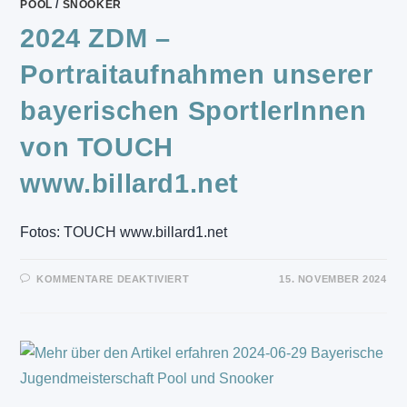
POOL
/
SNOOKER
2024 ZDM –
Portraitaufnahmen unserer
bayerischen SportlerInnen
von TOUCH
www.billard1.net
Fotos: TOUCH www.billard1.net
FÜR
KOMMENTARE DEAKTIVIERT
15. NOVEMBER 2024
2024
ZDM
–
PORTRAITAUFNAHMEN
UNSERER
BAYERISCHEN
SPORTLERINNEN
VON
TOUCH
WWW.BILLARD1.NET