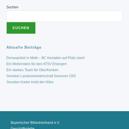
NÄCHSTEN
SAISON
Suchen
ERSTKLASSIG
SUCHEN
Aktuelle Beiträge
Donaupokal in Melk – BC Kempten auf Platz zwei!
Ein Meilenstein für den ATSV Erlangen
Ein starkes Team für Oberfranken
Snooker Landesmeisterschaft Senioren Ü50
Snooker-Kader trotzt der Hitze
Bayerischer Billardverband e.V.
Geschäftsstelle