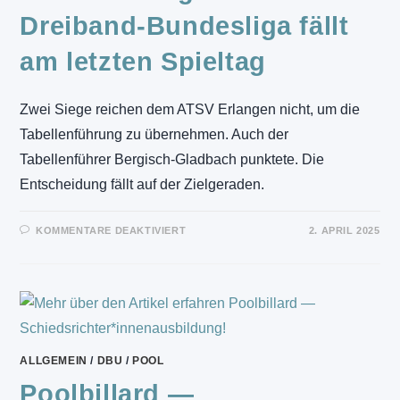
Dreiband-Bundesliga fällt
am letzten Spieltag
Zwei Siege reichen dem ATSV Erlangen nicht, um die
Tabellenführung zu übernehmen. Auch der
Tabellenführer Bergisch-Gladbach punktete. Die
Entscheidung fällt auf der Zielgeraden.
FÜR
KOMMENTARE DEAKTIVIERT
2. APRIL 2025
KARAMBOL
–
ENTSCHEIDUNG
ÜBER
AUFSTIEG
IN
DIE
DREIBAND-
BUNDESLIGA
FÄLLT
AM
ALLGEMEIN
/
DBU
/
POOL
LETZTEN
SPIELTAG
Poolbillard —