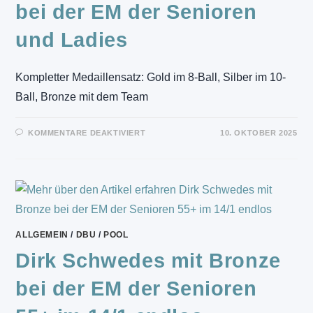
bei der EM der Senioren
und Ladies
Kompletter Medaillensatz: Gold im 8-Ball, Silber im 10-
Ball, Bronze mit dem Team
FÜR
KOMMENTARE DEAKTIVIERT
10. OKTOBER 2025
YVONNE
ULLMANN-
HYBLER
MIT
KOMPLETTEM
MEDAILLENSATZ
BEI
DER
EM
DER
SENIOREN
ALLGEMEIN
/
DBU
/
POOL
UND
LADIES
Dirk Schwedes mit Bronze
bei der EM der Senioren