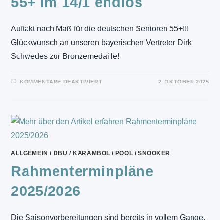
55+ im 14/1 endlos
Auftakt nach Maß für die deutschen Senioren 55+!!!
Glückwunsch an unseren bayerischen Vertreter Dirk
Schwedes zur Bronzemedaille!
FÜR
KOMMENTARE DEAKTIVIERT
2. OKTOBER 2025
DIRK
SCHWEDES
MIT
BRONZE
BEI
DER
EM
DER
SENIOREN
55+
IM
ALLGEMEIN
/
DBU
/
KARAMBOL
/
POOL
/
SNOOKER
14/1
ENDLOS
Rahmenterminpläne
2025/2026
Die Saisonvorbereitungen sind bereits in vollem Gange.