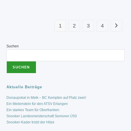
BC
MÜNCHEN
1
MIT
ERSTEM
PUNKTGEWINN
1
2
3
4
Zur näch
Suchen
SUCHEN
Aktuelle Beiträge
Donaupokal in Melk – BC Kempten auf Platz zwei!
Ein Meilenstein für den ATSV Erlangen
Ein starkes Team für Oberfranken
Snooker Landesmeisterschaft Senioren Ü50
Snooker-Kader trotzt der Hitze