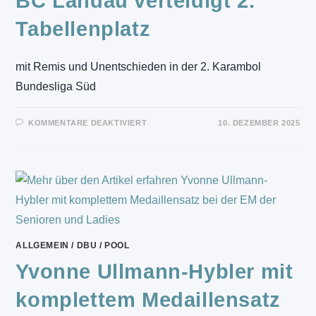
BC Landau verteidigt 2.
Tabellenplatz
mit Remis und Unentschieden in der 2. Karambol
Bundesliga Süd
FÜR
KOMMENTARE DEAKTIVIERT
10. DEZEMBER 2025
BC
LANDAU
VERTEIDIGT
2.
TABELLENPLATZ
ALLGEMEIN
/
DBU
/
POOL
Yvonne Ullmann-Hybler mit
komplettem Medaillensatz