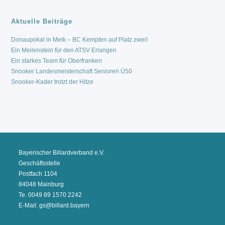
Aktuelle Beiträge
Donaupokal in Melk – BC Kempten auf Platz zwei!
Ein Meilenstein für den ATSV Erlangen
Ein starkes Team für Oberfranken
Snooker Landesmeisterschaft Senioren Ü50
Snooker-Kader trotzt der Hitze
Bayerischer Billardverband e.V.
Geschäftsstelle
Postfach 1104
84048 Mainburg
Te. 0049 89 1570 2242
E-Mail: gs@billard.bayern