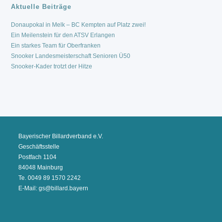
Aktuelle Beiträge
Donaupokal in Melk – BC Kempten auf Platz zwei!
Ein Meilenstein für den ATSV Erlangen
Ein starkes Team für Oberfranken
Snooker Landesmeisterschaft Senioren Ü50
Snooker-Kader trotzt der Hitze
Bayerischer Billardverband e.V.
Geschäftsstelle
Postfach 1104
84048 Mainburg
Te. 0049 89 1570 2242
E-Mail: gs@billard.bayern