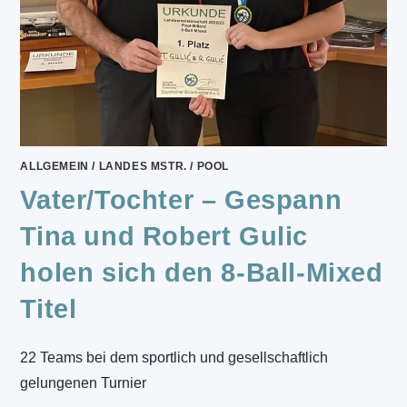
ALLGEMEIN
/
LANDES MSTR.
/
POOL
Vater/Tochter – Gespann
Tina und Robert Gulic
holen sich den 8-Ball-Mixed
Titel
22 Teams bei dem sportlich und gesellschaftlich
gelungenen Turnier