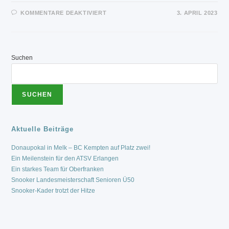
FÜR
KOMMENTARE DEAKTIVIERT
3. APRIL 2023
VATER/TOCHTER
–
GESPANN
TINA
UND
ROBERT
Suchen
GULIC
HOLEN
SICH
DEN
8-
BALL-
SUCHEN
MIXED
TITEL
Aktuelle Beiträge
Donaupokal in Melk – BC Kempten auf Platz zwei!
Ein Meilenstein für den ATSV Erlangen
Ein starkes Team für Oberfranken
Snooker Landesmeisterschaft Senioren Ü50
Snooker-Kader trotzt der Hitze