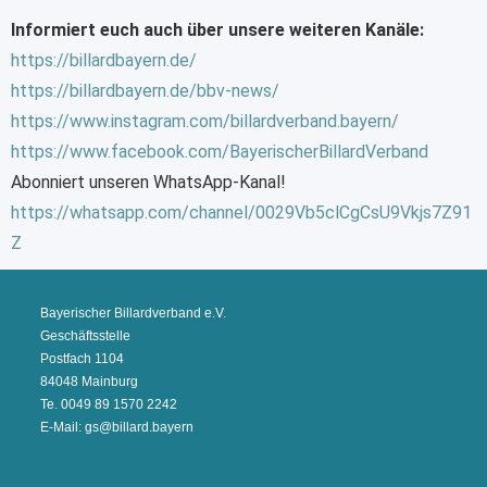
Informiert euch auch über unsere weiteren Kanäle:
https://billardbayern.de/
https://billardbayern.de/bbv-news/
https://www.instagram.com/billardverband.bayern/
https://www.facebook.com/BayerischerBillardVerband
Abonniert unseren WhatsApp-Kanal!
https://whatsapp.com/channel/0029Vb5clCgCsU9Vkjs7Z91
Z
Bayerischer Billardverband e.V.
Geschäftsstelle
Postfach 1104
84048 Mainburg
Te. 0049 89 1570 2242
E-Mail: gs@billard.bayern