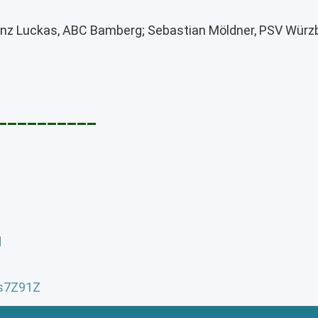
einz Luckas, ABC Bamberg; Sebastian Möldner, PSV Würz
__________
d
js7Z91Z