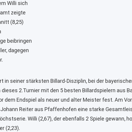
m Willi sich
samt zeigte
nitt (8,25)
m
ge beibringen
ler, dagegen
r.
in seiner stärksten Billard-Disziplin, bei der bayerisch
ieses 2.Turnier mit den 5 besten Billardspielern aus B
or dem Endspiel als neuer und alter Meister fest. Am Vo
 Johann Reiter aus Pfaffenhofen eine starke Gesamtleis
hstserie. Willi (2,67), der ebenfalls 2 Spiele gewann, h
r (2,23).