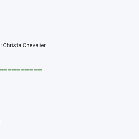
: Christa Chevalier
__________
d