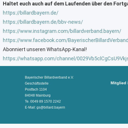
Haltet euch auch auf dem Laufenden über den Fortga
https://billardbayern.de/
https://billardbayern.de/bbv-news/
https://www.instagram.com/billardverband.bayern/
https://www.facebook.com/BayerischerBillardVerban
Abonniert unseren WhatsApp-Kanal!
https://whatsapp.com/channel/0029Vb5clCgCsU9Vk
Bayerischer Billardverband e.V.
Mitglied 
Geschäftsstelle
Postfach 1104
84048 Mainburg
Te. 0049 89 1570 2242
E-Mail: gs@billard.bayern