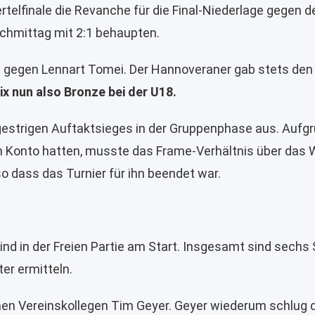
elfinale die Revanche für die Final-Niederlage gegen de
chmittag mit 2:1 behaupten.
ale gegen Lennart Tomei. Der Hannoveraner gab stets den
ix nun also Bronze bei der U18.
gestrigen Auftaktsieges in der Gruppenphase aus. Aufgr
 dem Konto hatten, musste das Frame-Verhältnis über da
so dass das Turnier für ihn beendet war.
d in der Freien Partie am Start. Insgesamt sind sechs S
r ermitteln.
nen Vereinskollegen Tim Geyer. Geyer wiederum schlug d