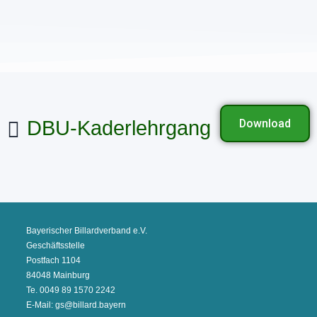
DBU-Kaderlehrgang
Download
Bayerischer Billardverband e.V.
Geschäftsstelle
Postfach 1104
84048 Mainburg
Te. 0049 89 1570 2242
E-Mail: gs@billard.bayern